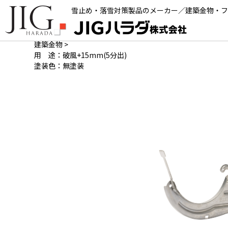
雪止め・落雪対策製品のメーカー／建築金物・フ
製品詳細
建築金物
>
用 途：破風+15mm(5分出)
塗装色：無塗装