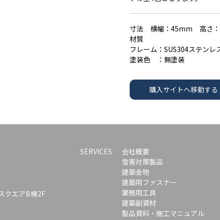
寸法 横幅：45mm 高さ：
材質
フレーム：SUS304ステンレ
塗装色 ：無塗装
購入サイトへ移動する
SERVICES
会社概要
雪害対策製品
建築金物
建築用ファスナー
業務用工具
GスクエアB棟2F
建築副資材
製品資料・施工マニュアル