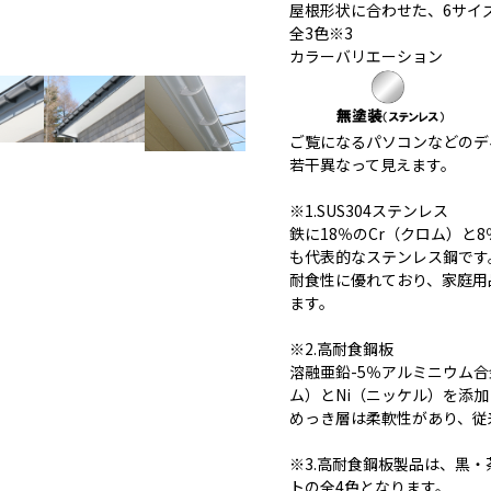
屋根形状に合わせた、6サイ
全3色※3
カラーバリエーション
ご覧になるパソコンなどのデ
若干異なって見えます。
※1.SUS304ステンレス
鉄に18％のCr（クロム）と
も代表的なステンレス鋼です
耐食性に優れており、家庭用
ます。
※2.高耐食鋼板
溶融亜鉛-5％アルミニウム
ム）とNi（ニッケル）を添
めっき層は柔軟性があり、従
※3.高耐食鋼板製品は、黒
トの全4色となります。