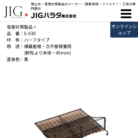
雪止め・落雪対策製品のメーカー／建築金物・ファスナー・工具の専
製品詳細
門商社
オンラインシ
雪害対策製品
>
ョップ
品 番：S-030
呼 称：ハーフタイプ
用 途：横葺屋根・立平屋根兼用
(軒先より本体－45mm)
塗装色：黒