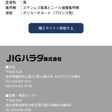
塗装色 ：黒
亀甲網 ：ステンレス製黒ビニール被覆亀甲網
波板 ：ポリカーボネート（ブロンズ色）
購入サイトへ移動する
■本社
〒020-0125
岩手県盛岡市上堂3丁目13番35号 JIGスクエアB棟2F
TEL 019-647-6771
FAX 019-647-6778
■営業・物流センター
〒028-3621
岩手県紫波郡矢巾町広宮沢第10地割506番地2
TEL 019-641-3381