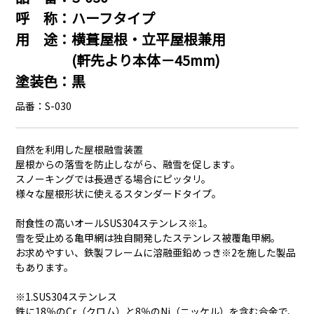
呼 称：ハーフタイプ
用 途：横葺屋根・立平屋根兼用
(軒先より本体－45mm)
塗装色：黒
品番：S-030
自然を利用した屋根融雪装置
屋根からの落雪を防止しながら、融雪を促します。
スノーキングでは長過ぎる場合にピッタリ。
様々な屋根形状に使えるスタンダードタイプ。
耐食性の高いオールSUS304ステンレス※1。
雪を受止める亀甲網は独自開発したステンレス被覆亀甲網。
お求めやすい、鉄製フレームに溶融亜鉛めっき※2を施した製品
もあります。
※1.SUS304ステンレス
鉄に18％のCr（クロム）と8％のNi（ニッケル）を含む合金で、