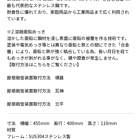
最も代表的なステンレス鋼です。
耐食性に優れており、家庭用品から工業用品まで広く利用され
ています。
※2.溶融亜鉛めっき
溶かした亜鉛に鋼材を浸し表面に亜鉛の被覆を作る技術です。
塗装や電気めっき等とは異なり亜鉛と鉄との間にできた「合金
層」により、亜鉛と鉄が強く結合している為、長い月日を経て
もめっきが剥がれる事がなく、錆や腐食が発生しません。
【取付方法はこちらをご覧ください】
屋根融雪装置取付方法 横葺
屋根融雪装置取付方法 瓦棒
屋根融雪装置取付方法 立平
寸法 横幅：455mm 奥行：400mm 高さ：110mm
材質
フレーム：SUS304ステンレス製