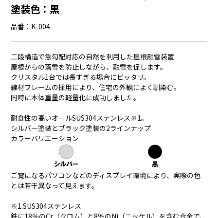
塗装色：黒
品番：K-004
二段構造で急勾配対応の自然を利用した屋根融雪装置
屋根からの落雪を防止しながら、融雪を促します。
クリスタル1台では長すぎる場合にピッタリ。
線材フレームの採用により、住宅の外観によく馴染む。
同時に本体重量の軽量化に成功しました。
耐食性の高いオールSUS304ステンレス※1。
シルバー塗装とブラック塗装の2ラインナップ
カラーバリエーション
ご覧になるパソコンなどのディスプレイ環境により、実際の色
とは若干異なって見えます。
※1.SUS304ステンレス
鉄に18％のCr（クロム）と8％のNi（ニッケル）を含む合金で、