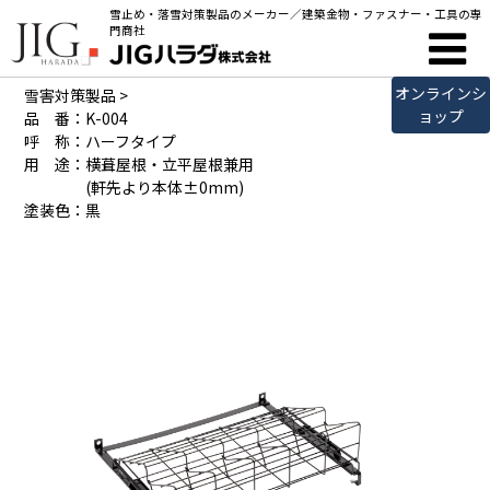
雪止め・落雪対策製品のメーカー／建築金物・ファスナー・工具の専
製品詳細
門商社
オンラインシ
雪害対策製品
>
ョップ
品 番：K-004
呼 称：ハーフタイプ
用 途：横葺屋根・立平屋根兼用
(軒先より本体±0mm)
塗装色：黒