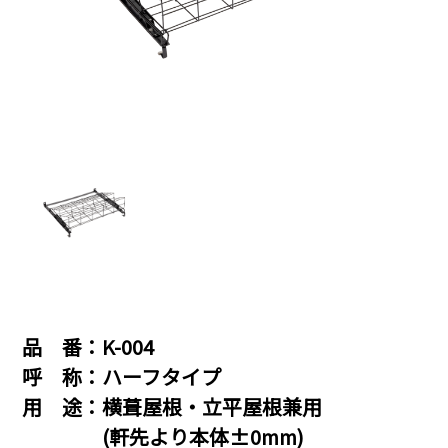
品 番：K-004
呼 称：ハーフタイプ
用 途：横葺屋根・立平屋根兼用
(軒先より本体±0mm)