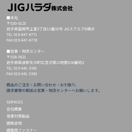
■本社
〒020-0125
岩手県盛岡市上堂3丁目13番35号 JIGスクエアB棟2F
TEL 019-647-6771
FAX 019-647-6778
■営業・物流センター
〒028-3621
岩手県紫波郡矢巾町広宮沢第10地割506番地2
TEL 019-641-3381
FAX 019-641-3383
商品のご注文・お問い合わせ・お引取り、
請求書等の郵送は営業・物流センターへお願いします。
SERVICES
会社概要
雪害対策製品
建築金物
建築用ファスナー