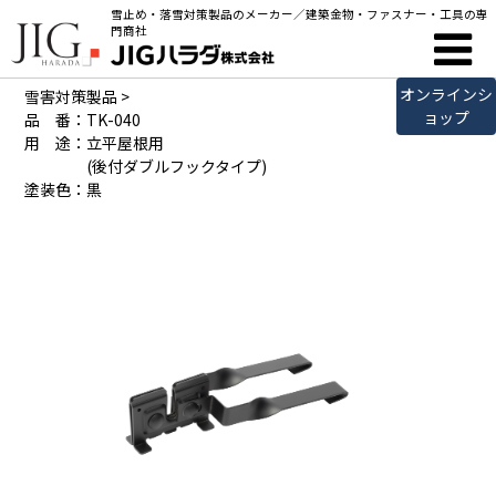
雪止め・落雪対策製品のメーカー／建築金物・ファスナー・工具の専
製品詳細
門商社
オンラインシ
雪害対策製品
>
ョップ
品 番：TK-040
用 途：立平屋根用
(後付ダブルフックタイプ)
塗装色：黒