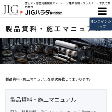
雪止め・落雪対策製品のメーカー／建築金物・ファスナー・工具の専
門商社
オンラインシ
製品資料・施工マニュアル
ョップ
製品資料・施工マニュアルを順次掲載してまいります。
製品資料・施工マニュアル
現在、製品資料・施工マニュアルページを準備中で